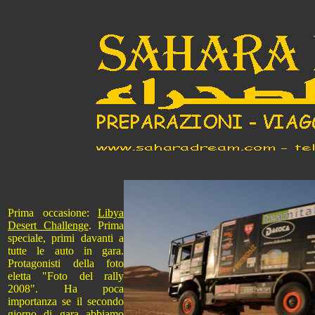
Prima occasione:
Libya
Desert Challenge
. Prima
speciale, primi davanti a
tutte le auto in gara.
Protagonisti della foto
eletta "Foto del rally
2008". Ha poca
importanza se il secondo
giorno di gara abbiamo