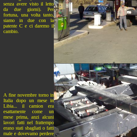
senza avere visto il letto
da due giorni). Per
fortuna, una volta tanto,
siamo in due con la
patente C e ci daremo il
cambio.
A fine novembre torno in
Italia dopo un mese in
Libia... il camion era
esattamente come un
mese prima, anzi alcuni
lavori fatti nel frattempo
erano stati sbagliati o fatti
male e dovevamo perdere