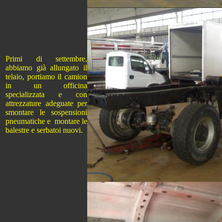
Primi di settembre,
abbiamo già allungato il
telaio, portiamo il camion
in un officina
specializzata e con
attrezzature adeguate per
smontare le sospensioni
pneumatiche e montare le
balestre e serbatoi nuovi.