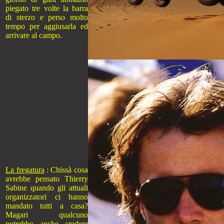
piegato tre volte la barra
di sterzo e perso molto
tempo per aggiusarla ed
arrivare al campo.
La fregatura
:
: Chissà cosa
avrebbe pensato Thierry
Sabine quando gli attuali
organizzatori ci hanno
mandato tutti a casa?
Magari qualcuno
potrebbe anche credere