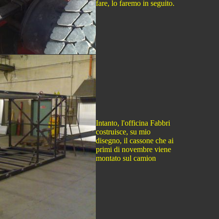
fare, lo faremo in seguito.
Intanto, l'officina Fabbri
costruisce, su mio
disegno, il cassone che ai
primi di novembre viene
montato sul camion