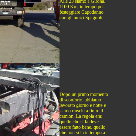
Alle 23 siamo a Girona,
1100 Km, in tempo per
festeggiare Capodanno
con gli amici Spagnoli.
Dopo un primo momento
di sconforto, abbiamo
lavorato giorno e notte e
siamo riusciti a finire il
camion. La regola era:
quello che si fa deve
essere fatto bene, quello
che non si fa in tempo a