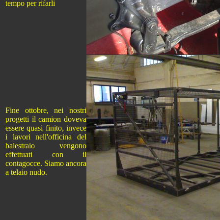
tempo per rifarli
Fine ottobre, nei nostri
progetti il camion doveva
essere quasi finito, invece
i lavori nell'officina del
balestraio vengono
effettuati con il
contagocce. Siamo ancora
a telaio nudo.