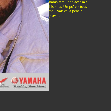
siamo fatti una vacanza a
Lisbona. Un po' costosa,
ma... valeva la pena di
provarci.