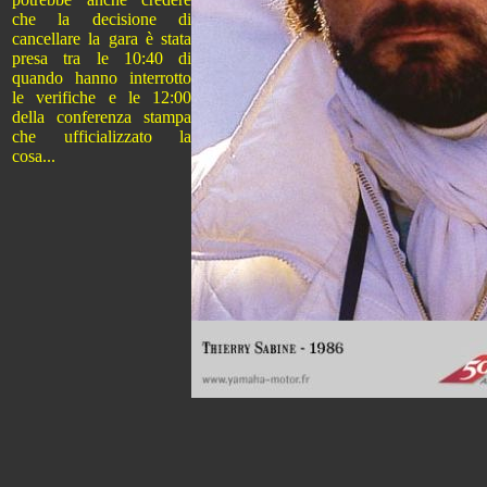
che la decisione di
cancellare la gara è stata
presa tra le 10:40 di
quando hanno interrotto
le verifiche e le 12:00
della conferenza stampa
che ufficializzato la
cosa...